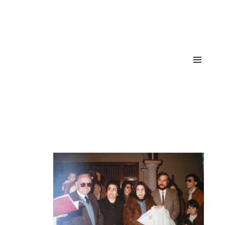
María León
MENÜ
UND
WIDGETS