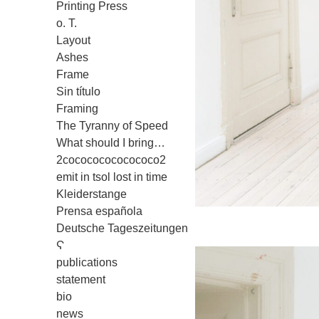
Printing Press
o. T.
Layout
Ashes
Frame
Sin título
Framing
The Tyranny of Speed
What should I bring…
2cocococococococo2
emit in tsol lost in time
Kleiderstange
Prensa española
Deutsche Tageszeitungen
Ϛ
publications
statement
bio
news