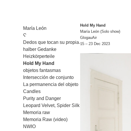
Hold My Hand
María León
María León
María León (Solo show)
Ϛ
GlogauAir
Dedos que tocan su propia…
15 – 23 Dec 2023
halber Gedanke
Heizkörperteile
Hold My Hand
objetos fantasmas
Intersección de conjunto
La permanencia del objeto
Candles
Purity and Danger
Leopard Velvet, Spider Silk
Memoria raw
Memoria Raw (video)
NWIO