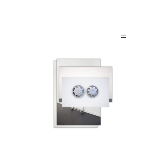
María León
MENÜ
UND
WIDGETS