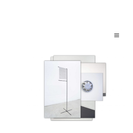
María León
MENÜ
UND
WIDGETS