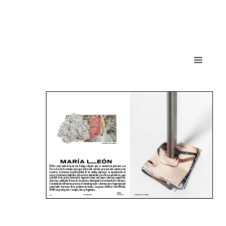
María León
MENÜ
UND
WIDGETS